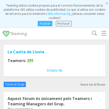
×
Teaming utiliza cookies propias para el correcto funcionamiento de la
plataforma. NO utiliza cookies de publicidad. Lo que sí utiliza son cookies
de terceros para la medición (
Més informació
), ¿deseas consentir estas
cookies?
Aceptar
Rechazar
☰
La Casita de Lluvia
Teamers:
291
Uneix-te
Torna al Grup
Veure tot el fòrum
Aquest fòrum és únicament pels Teamers i
Teaming Managers del Grup.