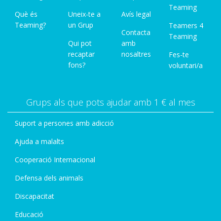
Teaming
Què és
Uneix-te a
Avís legal
Teaming?
un Grup
Teamers 4
Contacta
Teaming
Qui pot
amb
recaptar
nosaltres
Fes-te
fons?
voluntari/a
Grups als que pots ajudar amb 1 € al mes
Suport a persones amb adicció
Ajuda a malalts
Cooperació Internacional
Defensa dels animals
Discapacitat
Educació