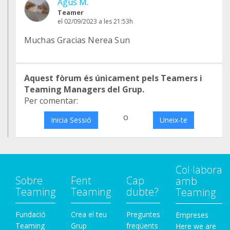
Agus M.
Teamer
el 02/09/2023 a les 21:53h
Muchas Gracias Nerea Sun
Aquest fòrum és únicament pels Teamers i
Teaming Managers del Grup.
Per comentar:
o
Inicia Sessió
Uneix-te
Col·labora
Sobre
Fent
Cap
amb
Teaming
Teaming
dubte?
Teaming
Fundació
Crea el teu
Preguntes
Empreses
Teaming
Grup
freqüents
Here we are