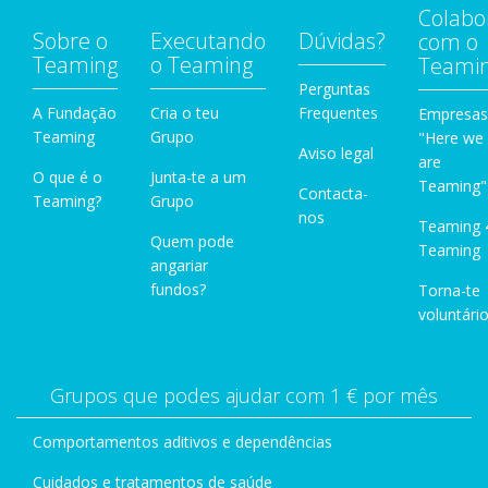
Colabo
Sobre o
Executando
Dúvidas?
com o
Teaming
o Teaming
Teami
Perguntas
A Fundação
Cria o teu
Frequentes
Empresas
Teaming
Grupo
"Here we
Aviso legal
are
O que é o
Junta-te a um
Teaming"
Contacta-
Teaming?
Grupo
nos
Teaming 
Quem pode
Teaming
angariar
fundos?
Torna-te
voluntário
Grupos que podes ajudar com 1 € por mês
Comportamentos aditivos e dependências
Cuidados e tratamentos de saúde