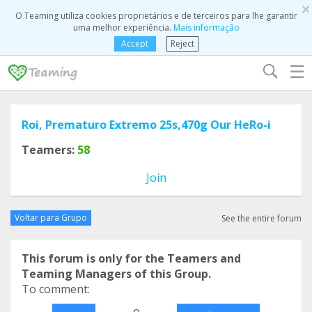
×
O Teaming utiliza cookies proprietários e de terceiros para lhe garantir
uma melhor experiência.
Mais informação
Accept
Reject
☰
Roi, Prematuro Extremo 25s,470g Our HeRo-i
Teamers:
58
Join
Voltar para Grupo
See the entire forum
This forum is only for the Teamers and
Teaming Managers of this Group.
To comment:
o