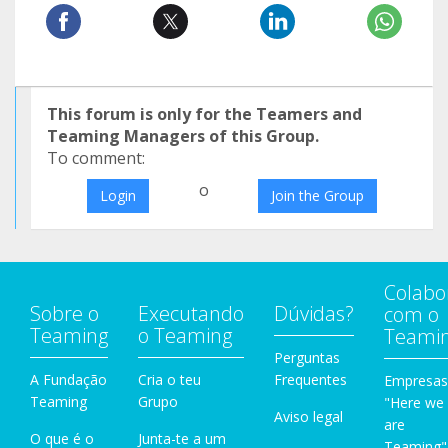
This forum is only for the Teamers and
Teaming Managers of this Group.
To comment:
o
Login
Join the Group
Colabo
Sobre o
Executando
Dúvidas?
com o
Teaming
o Teaming
Teami
Perguntas
A Fundação
Cria o teu
Frequentes
Empresas
Teaming
Grupo
"Here we
Aviso legal
are
O que é o
Junta-te a um
Teaming"