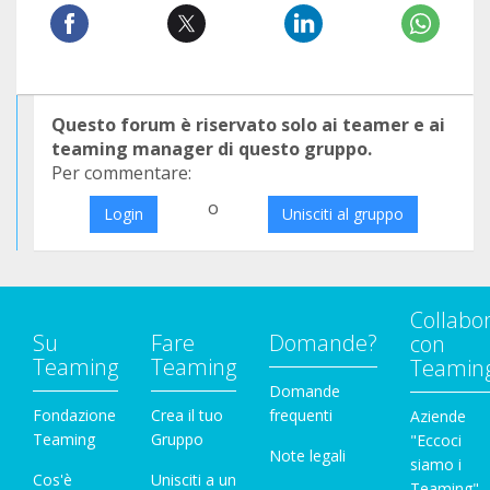
Questo forum è riservato solo ai teamer e ai
teaming manager di questo gruppo.
Per commentare:
o
Login
Unisciti al gruppo
Collabo
Su
Fare
Domande?
con
Teaming
Teaming
Teamin
Domande
Fondazione
Crea il tuo
frequenti
Aziende
Teaming
Gruppo
"Eccoci
Note legali
siamo i
Cos'è
Unisciti a un
Teaming"