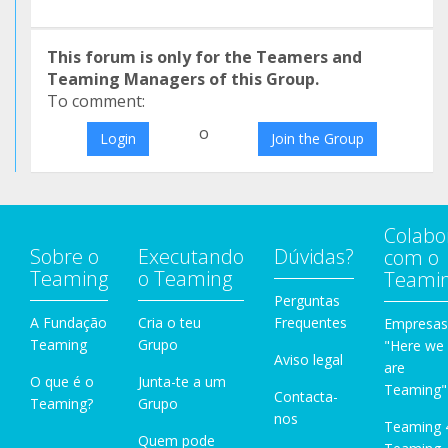
This forum is only for the Teamers and
Teaming Managers of this Group.
To comment:
o
Login
Join the Group
Colabo
Sobre o
Executando
Dúvidas?
com o
Teaming
o Teaming
Teami
Perguntas
A Fundação
Cria o teu
Frequentes
Empresas
Teaming
Grupo
"Here we
Aviso legal
are
O que é o
Junta-te a um
Teaming"
Contacta-
Teaming?
Grupo
nos
Teaming 
Quem pode