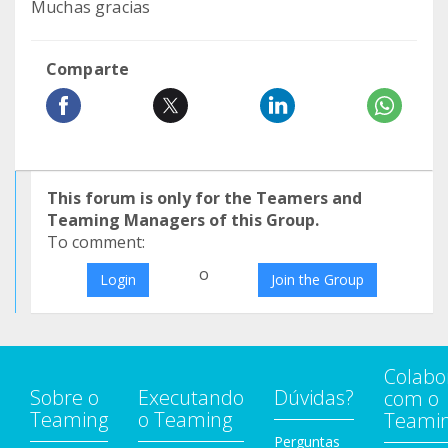
Muchas gracias
Comparte
This forum is only for the Teamers and
Teaming Managers of this Group.
To comment:
o
Login
Join the Group
Colabo
Sobre o
Executando
Dúvidas?
com o
Teaming
o Teaming
Teami
Perguntas