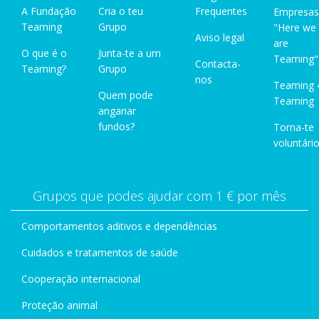
A Fundação
Cria o teu
Frequentes
Empresas
Teaming
Grupo
"Here we
Aviso legal
are
O que é o
Junta-te a um
Teaming"
Contacta-
Teaming?
Grupo
nos
Teaming 
Quem pode
Teaming
angariar
fundos?
Torna-te
voluntário
Grupos que podes ajudar com 1 € por mês
Comportamentos aditivos e dependências
Cuidados e tratamentos de saúde
Cooperação internacional
Proteção animal