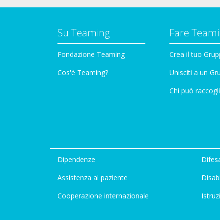
Su Teaming
Fare Teami
Fondazione Teaming
Crea il tuo Gru
Cos'è Teaming?
Unisciti a un G
Chi può raccogli
Dipendenze
Difesa
Assistenza al paziente
Disabi
Cooperazione internazionale
Istruz