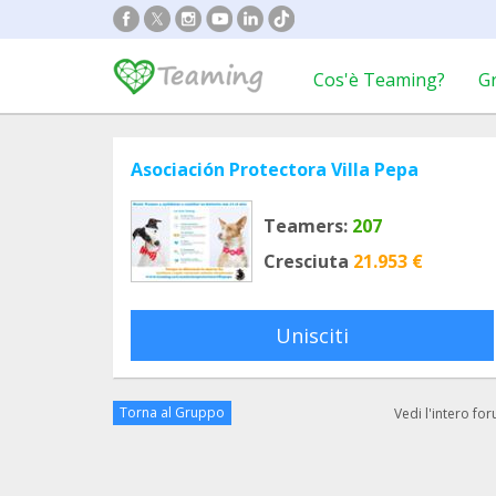
Cos'è Teaming?
G
Asociación Protectora Villa Pepa
Teamers:
207
Cresciuta
21.953 €
Unisciti
Torna al Gruppo
Vedi l'intero fo