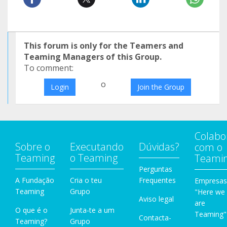
This forum is only for the Teamers and
Teaming Managers of this Group.
To comment:
o
Login
Join the Group
Colabo
Sobre o
Executando
Dúvidas?
com o
Teaming
o Teaming
Teami
Perguntas
A Fundação
Cria o teu
Frequentes
Empresas
Teaming
Grupo
"Here we
Aviso legal
are
O que é o
Junta-te a um
Teaming"
Contacta-
Teaming?
Grupo