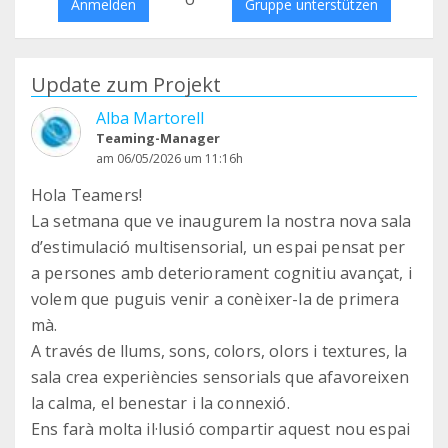
Anmelden
Gruppe unterstützen
Update zum Projekt
Alba Martorell
Teaming-Manager
am 06/05/2026 um 11:16h
Hola Teamers!
La setmana que ve inaugurem la nostra nova sala
d’estimulació multisensorial, un espai pensat per
a persones amb deteriorament cognitiu avançat, i
volem que puguis venir a conèixer-la de primera
mà.
A través de llums, sons, colors, olors i textures, la
sala crea experiències sensorials que afavoreixen
la calma, el benestar i la connexió.
Ens farà molta il·lusió compartir aquest nou espai