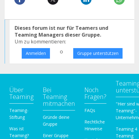
Dieses forum ist nur für Teamers und
Teaming Managers dieser Gruppe.
Um zu kommentieren:
o
Anmelden
Gruppe unterstützen
Teamin
Über
Bei
Noch
unterst
Teaming
Teaming
Fragen?
mitmachen
"Hier sind w
Teaming-
FAQs
Teaming"-
Stiftung
Gründe deine
Unternehm
Rechtliche
Gruppe
Was ist
Hinweise
Teaming 4
Teaming?
Einer Gruppe
Teaming