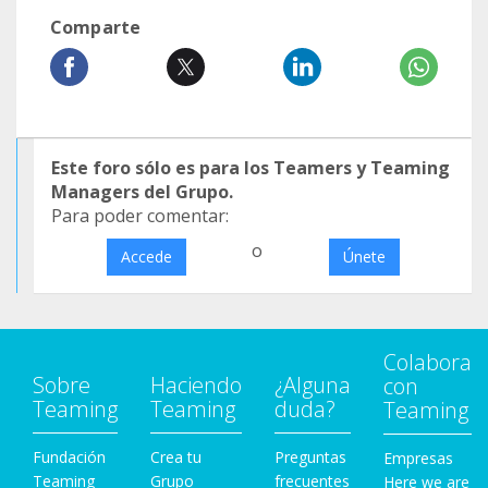
Comparte
Este foro sólo es para los Teamers y Teaming
Managers del Grupo.
Para poder comentar:
o
Accede
Únete
Colabora
Sobre
Haciendo
¿Alguna
con
Teaming
Teaming
duda?
Teaming
Fundación
Crea tu
Preguntas
Empresas
Teaming
Grupo
frecuentes
Here we are