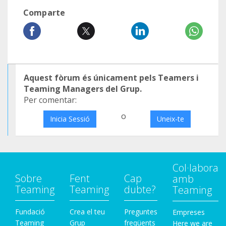
Comparte
Aquest fòrum és únicament pels Teamers i
Teaming Managers del Grup.
Per comentar:
o
Inicia Sessió
Uneix-te
Col·labora
Sobre
Fent
Cap
amb
Teaming
Teaming
dubte?
Teaming
Fundació
Crea el teu
Preguntes
Empreses
Teaming
Grup
freqüents
Here we are