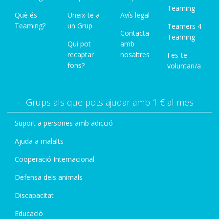
Teaming
Què és
Uneix-te a
Avís legal
Teaming?
un Grup
Teamers 4
Contacta
Teaming
Qui pot
amb
recaptar
nosaltres
Fes-te
fons?
voluntari/a
Grups als que pots ajudar amb 1 € al mes
Suport a persones amb adicció
Ajuda a malalts
Cooperació Internacional
Defensa dels animals
Discapacitat
Educació