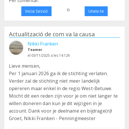
Per comentar:
o
Inicia Sessió
Uneix-te
Actualització de com va la causa
Nikki Franken
Teamer
el 03/11/2025 a les 14:12h
Lieve mensen,
Per 1 januari 2026 ga ik de stichting verlaten.
Verder zal de stichting niet meer landelijk
opereren maar enkel in de regio West-Betuwe.
Mocht dit een reden zijn voor je om niet langer te
willen doneren dan kun je dit wijzigen in je
account. Dank voor je deelname en bijdrage(n)!
Groet, Nikki Franken - Penningmeester