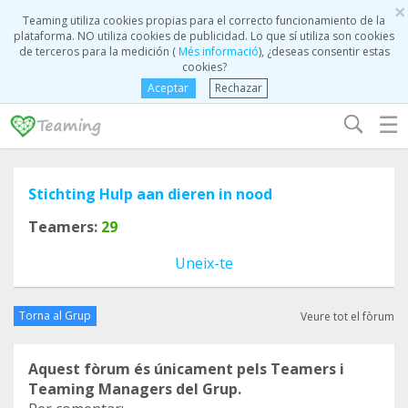
×
Teaming utiliza cookies propias para el correcto funcionamiento de la
plataforma. NO utiliza cookies de publicidad. Lo que sí utiliza son cookies
de terceros para la medición (
Més informació
), ¿deseas consentir estas
cookies?
Aceptar
Rechazar
☰
Stichting Hulp aan dieren in nood
Teamers:
29
Uneix-te
Torna al Grup
Veure tot el fòrum
Aquest fòrum és únicament pels Teamers i
Teaming Managers del Grup.