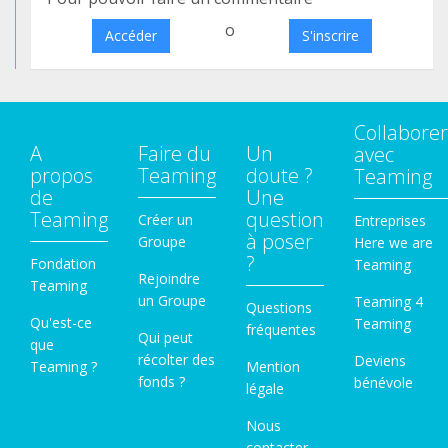
o
Accéder
S'inscrire
Collaborer
A
Faire du
Un
avec
propos
Teaming
doute ?
Teaming
de
Une
Teaming
question
Créer un
Entreprises
à poser
Groupe
Here we are
?
Fondation
Teaming
Rejoindre
Teaming
un Groupe
Teaming 4
Questions
Qu'est-ce
Teaming
fréquentes
Qui peut
que
récolter des
Deviens
Teaming ?
Mention
fonds ?
bénévole
légale
Nous
contacter