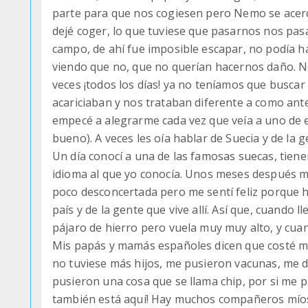
parte para que nos cogiesen pero Nemo se acercó 
dejé coger, lo que tuviese que pasarnos nos pasa
campo, de ahí fue imposible escapar, no podía ha
viendo que no, que no querían hacernos daño. N
veces ¡todos los días! ya no teníamos que busca
acariciaban y nos trataban diferente a como ant
empecé a alegrarme cada vez que veía a uno de el
bueno). A veces les oía hablar de Suecia y de la g
Un día conocí a una de las famosas suecas, tiene
idioma al que yo conocía. Unos meses después me
poco desconcertada pero me sentí feliz porque 
país y de la gente que vive allí. Así que, cuando 
pájaro de hierro pero vuela muy muy alto, y cuan
Mis papás y mamás españoles dicen que costé 
no tuviese más hijos, me pusieron vacunas, me di
pusieron una cosa que se llama chip, por si me p
también está aquí! Hay muchos compañeros míos 