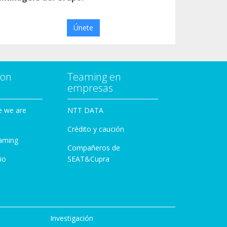
Únete
con
Teaming en
empresas
e we are
NTT DATA
Crédito y caución
aming
Compañeros de
io
SEAT&Cupra
Investigación