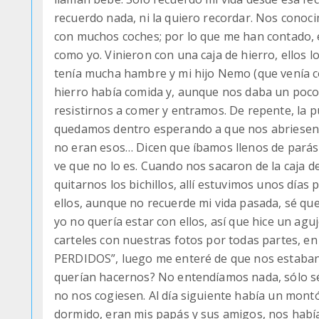
recuerdo nada, ni la quiero recordar. Nos conocim
con muchos coches; por lo que me han contado, e
como yo. Vinieron con una caja de hierro, ellos l
tenía mucha hambre y mi hijo Nemo (que venía c
hierro había comida y, aunque nos daba un poco
resistirnos a comer y entramos. De repente, la 
quedamos dentro esperando a que nos abriesen 
no eran esos… Dicen que íbamos llenos de parás
ve que no lo es. Cuando nos sacaron de la caja d
quitarnos los bichillos, allí estuvimos unos días
ellos, aunque no recuerde mi vida pasada, sé q
yo no quería estar con ellos, así que hice un ag
carteles con nuestras fotos por todas partes, 
PERDIDOS”, luego me enteré de que nos estaba
querían hacernos? No entendíamos nada, sólo s
no nos cogiesen. Al día siguiente había un mon
dormido, eran mis papás y sus amigos, nos hab