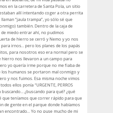
os en la carretera de Santa Pola, un sitio
staban allí intentando coger a otra perrita
o llaman “jaula trampa”, yo sólo sé que
onmigo) también. Dentro de la caja de
 de miedo entrar ahí, no pudimos
puerta de hierro se cerró y Nemo y yo nos
para irnos… pero los planes de los papás
itos, para nosotros eso era normal pero se
e hierro nos llevaron a un campo para
 pero yo quería irme porque no me fiaba de
ue los humanos se portaron mal conmigo y
ujero y nos fuimos. Esa misma noche vimos
en todos ellos ponía “URGENTE, PERROS
n buscando… ¿buscando para qué? ¿qué
é que teníamos que correr rápido para que
tón de gente en el parque donde habíamos
ían encontrado… Yo no puse mucho de mi