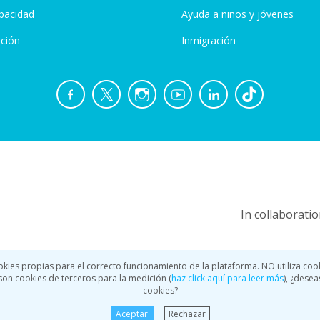
pacidad
Ayuda a niños y jóvenes
ción
Inmigración
In collaboratio
okies propias para el correcto funcionamiento de la plataforma. NO utiliza coo
a son cookies de terceros para la medición (
haz click aquí para leer más
), ¿desea
cookies?
Aceptar
Rechazar