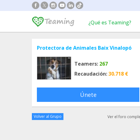
¿Qué es Teaming?
Protectora de Animales Baix Vinalopó
Teamers:
267
Recaudación:
30.718 €
Únete
Volver al Grupo
Ver el foro compl