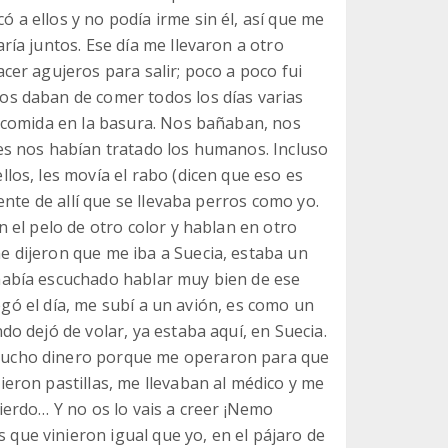
a ellos y no podía irme sin él, así que me
ría juntos. Ese día me llevaron a otro
cer agujeros para salir; poco a poco fui
os daban de comer todos los días varias
r comida en la basura. Nos bañaban, nos
es nos habían tratado los humanos. Incluso
los, les movía el rabo (dicen que eso es
ente de allí que se llevaba perros como yo.
n el pelo de otro color y hablan en otro
 dijeron que me iba a Suecia, estaba un
había escuchado hablar muy bien de ese
llegó el día, me subí a un avión, es como un
do dejó de volar, ya estaba aquí, en Suecia.
mucho dinero porque me operaron para que
eron pastillas, me llevaban al médico y me
ierdo… Y no os lo vais a creer ¡Nemo
que vinieron igual que yo, en el pájaro de