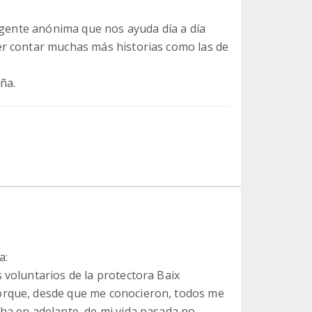
y gente anónima que nos ayuda día a día
r contar muchas más historias como las de
ña.
a:
 voluntarios de la protectora Baix
orque, desde que me conocieron, todos me
cha en adelante, de mi vida pasada no