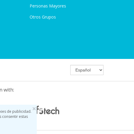
Personas Mayores
Otros Grupos
n with:
×
kies de publicidad.
s consentir estas