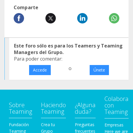
Comparte
Este foro sólo es para los Teamers y Teaming
Managers del Grupo.
Para poder comentar:
o
Accede
Únete
Colabora
Sobre
Haciendo
¿Alguna
con
Teaming
Teaming
duda?
Teaming
Fundación
Crea tu
Preguntas
Empresas
Teaming
Grupo
frecuentes
Here we are