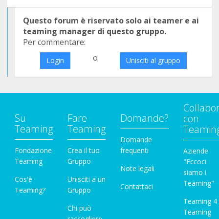
Questo forum è riservato solo ai teamer e ai
teaming manager di questo gruppo.
Per commentare:
o
Login
Unisciti al gruppo
Collabo
Su
Fare
Domande?
con
Teaming
Teaming
Teamin
Domande
Fondazione
Crea il tuo
frequenti
Aziende
Teaming
Gruppo
"Eccoci
Note legali
siamo i
Cos'è
Unisciti a un
Teaming"
Contattaci
Teaming?
Gruppo
Teaming 4
Chi può
Teaming
raccogliere