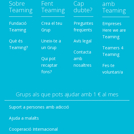
Sobre
Fent
Cap
amb
Teaming
Teaming
dubte?
Teaming
Fundació
Crea el teu
Preguntes
Empreses
Teaming
Grup
freqüents
Here we are
Teaming
Què és
Uneix-te a
Avís legal
Teaming?
un Grup
Teamers 4
Contacta
Teaming
Qui pot
amb
recaptar
nosaltres
Fes-te
fons?
voluntari/a
Grups als que pots ajudar amb 1 € al mes
Suport a persones amb adicció
Ajuda a malalts
Cooperació Internacional