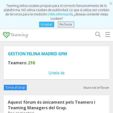
×
Teaming utiliza cookies propias para el correcto funcionamiento de la
plataforma. NO utiliza cookies de publicidad. Lo que sí utiliza son cookies
de terceros para la medición (
Més informació
), ¿deseas consentir estas
cookies?
Aceptar
Rechazar
☰
GESTION FELINA MADRID GFM
Teamers:
210
Uneix-te
Torna al Grup
Veure tot el fòrum
Aquest fòrum és únicament pels Teamers i
Teaming Managers del Grup.