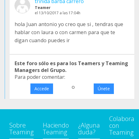
trinida barba carrero
Teamer
el 13/10/2017 a las 17:04h
hola Juan antonio yo creo que si , tendras que
hablar con laura o con carmen para que te
digan cuando puedes ir
Este foro sólo es para los Teamers y Teaming
Managers del Grupo.
Para poder comentar:
o
Accede
Únete
Colabora
Sobre
Haciendo
¿Alguna
con
Teaming
Teaming
duda?
Teaming