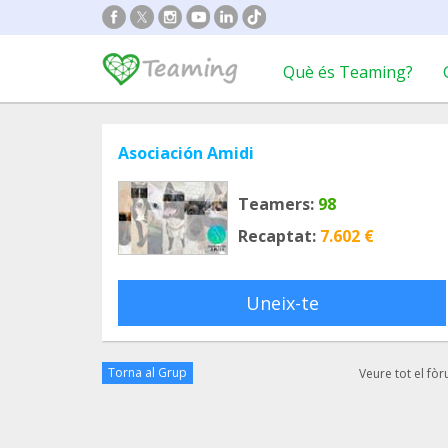
Què és Teaming?
Asociación Amidi
Teamers:
98
Recaptat:
7.602 €
Uneix-te
Torna al Grup
Veure tot el fò