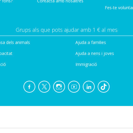
r fons?
Contacta amb nosaltres
Fes-te voluntar
Grups als que pots ajudar amb 1 € al mes
sa dels animals
Ajuda a families
pacitat
Ajuda a nens i joves
ció
Immigració