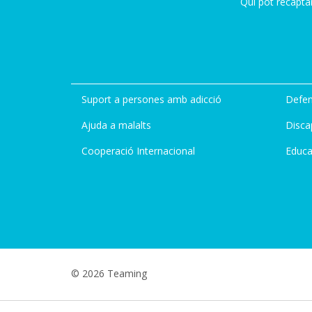
Qui pot recapta
Suport a persones amb adicció
Defen
Ajuda a malalts
Disca
Cooperació Internacional
Educa
© 2026 Teaming