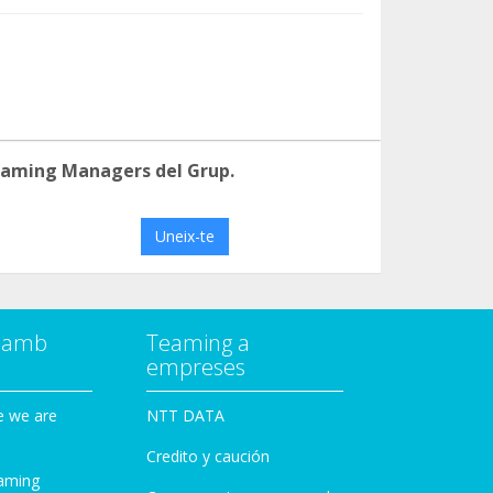
eaming Managers del Grup.
Uneix-te
a amb
Teaming a
empreses
e we are
NTT DATA
Credito y caución
aming