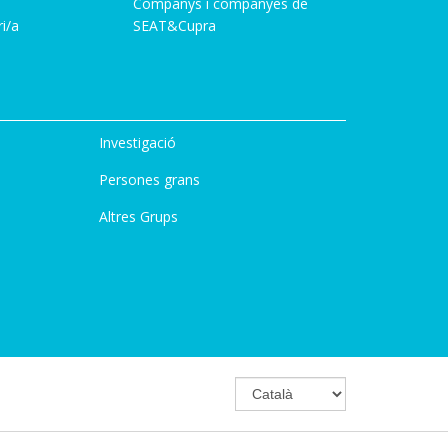
Companys i companyes de
i/a
SEAT&Cupra
Investigació
Persones grans
Altres Grups