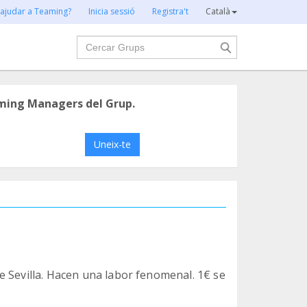
 ajudar a Teaming?
Inicia sessió
Registra't
Català
Cercar
ming Managers del Grup.
Uneix-te
e Sevilla. Hacen una labor fenomenal. 1€ se