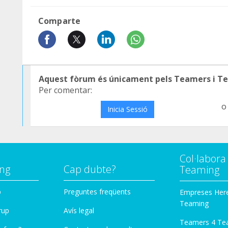
Comparte
Aquest fòrum és únicament pels Teamers i T
Per comentar:
o
Inicia Sessió
Col·labor
ng
Cap dubte?
Teaming
p
Preguntes freqüents
Empreses Her
Teaming
rup
Avís legal
Teamers 4 Te