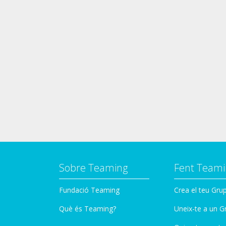
Sobre Teaming
Fent Teami
Fundació Teaming
Crea el teu Gru
Què és Teaming?
Uneix-te a un G