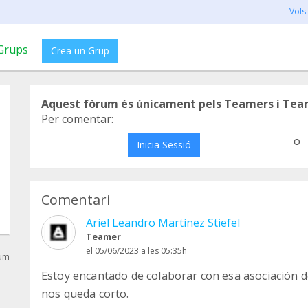
Vols
Grups
Crea un Grup
Aquest fòrum és únicament pels Teamers i Tea
Per comentar:
o
Inicia Sessió
Comentari
Ariel Leandro Martínez Stiefel
Teamer
el 05/06/2023 a les 05:35h
rum
Estoy encantado de colaborar con esa asociación d
nos queda corto.