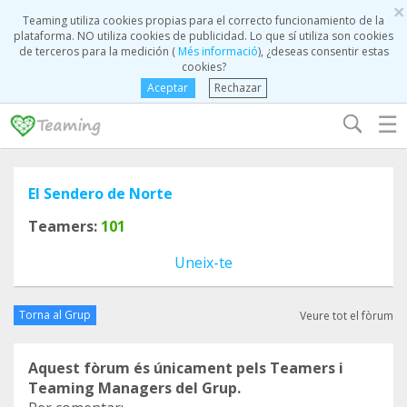
×
Teaming utiliza cookies propias para el correcto funcionamiento de la
plataforma. NO utiliza cookies de publicidad. Lo que sí utiliza son cookies
de terceros para la medición (
Més informació
), ¿deseas consentir estas
cookies?
Aceptar
Rechazar
☰
El Sendero de Norte
Teamers:
101
Uneix-te
Torna al Grup
Veure tot el fòrum
Aquest fòrum és únicament pels Teamers i
Teaming Managers del Grup.