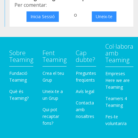
Per comentar:
o
Inicia Sessió
Uneix-te
Col·labora
Sobre
Fent
Cap
amb
Teaming
Teaming
dubte?
Teaming
Fundació
Crea el teu
Preguntes
Empreses
Teaming
Grup
freqüents
Here we are
Teaming
Què és
Uneix-te a
Avís legal
Teaming?
un Grup
Teamers 4
Contacta
Teaming
Qui pot
amb
recaptar
nosaltres
Fes-te
fons?
voluntari/a