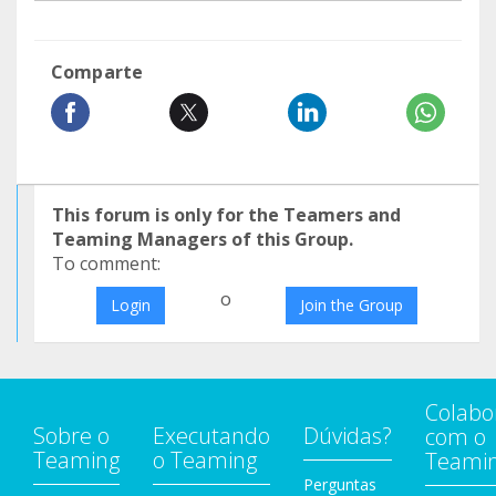
Comparte
This forum is only for the Teamers and
Teaming Managers of this Group.
To comment:
o
Login
Join the Group
Colabo
Sobre o
Executando
Dúvidas?
com o
Teaming
o Teaming
Teami
Perguntas