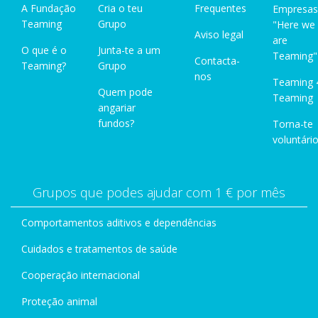
A Fundação
Cria o teu
Frequentes
Empresas
Teaming
Grupo
"Here we
Aviso legal
are
O que é o
Junta-te a um
Teaming"
Contacta-
Teaming?
Grupo
nos
Teaming 
Quem pode
Teaming
angariar
fundos?
Torna-te
voluntário
Grupos que podes ajudar com 1 € por mês
Comportamentos aditivos e dependências
Cuidados e tratamentos de saúde
Cooperação internacional
Proteção animal