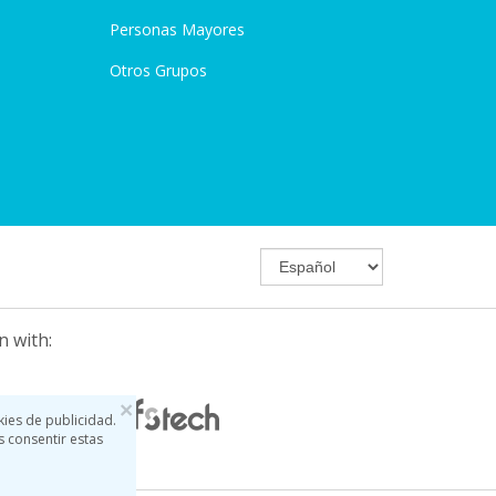
Personas Mayores
Otros Grupos
n with:
×
kies de publicidad.
s consentir estas