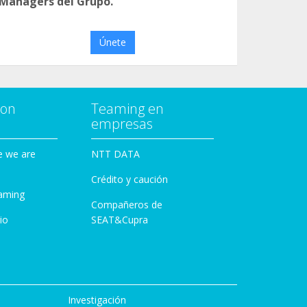
 Managers del Grupo.
Únete
con
Teaming en
empresas
e we are
NTT DATA
Crédito y caución
aming
Compañeros de
io
SEAT&Cupra
Investigación