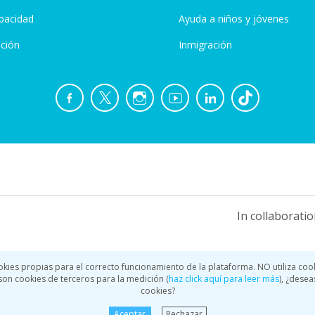
pacidad
Ayuda a niños y jóvenes
ción
Inmigración
In collaboratio
okies propias para el correcto funcionamiento de la plataforma. NO utiliza coo
a son cookies de terceros para la medición (
haz click aquí para leer más
), ¿desea
cookies?
Aceptar
Rechazar