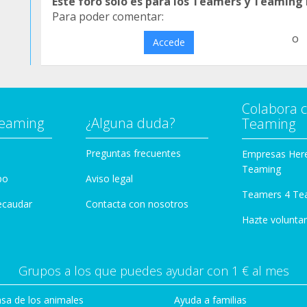
Este foro sólo es para los Teamers y Teaming
Para poder comentar:
o
Accede
Colabora 
Teaming
¿Alguna duda?
Teaming
Preguntas frecuentes
Empresas Her
Teaming
po
Aviso legal
Teamers 4 Te
ecaudar
Contacta con nosotros
Hazte voluntar
Grupos a los que puedes ayudar con 1 € al mes
sa de los animales
Ayuda a familias