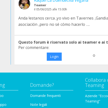
Raquel La Duendecilla Vegana
Teamer
il 05/06/2025 alle 15:00h
Anda !estanos cerca ,yo vivo en Tavernes ,Gand
asociación ,pero no sé cómo hacerlo ….
Questo forum è riservato solo ai teamer e ai
Per commentare:
o
Login
Collabora 
ng
Domande?
Teaming
ppo
Domande frequenti
Aziende "Eccoc
Teaming"
ruppo
Note legali