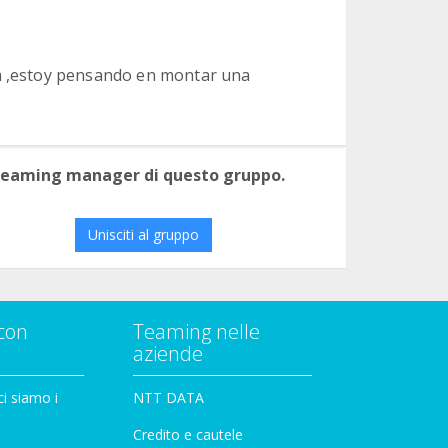
ia ,estoy pensando en montar una
 teaming manager di questo gruppo.
Unisciti al gruppo
con
Teaming nelle
aziende
i siamo i
NTT DATA
Credito e cautele