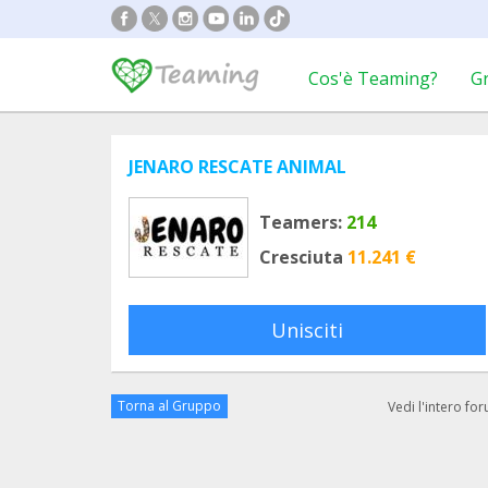
Cos'è Teaming?
G
JENARO RESCATE ANIMAL
Teamers:
214
Cresciuta
11.241 €
Unisciti
Torna al Gruppo
Vedi l'intero fo