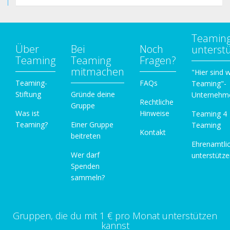
Teamin
Über
Bei
Noch
unterst
Teaming
Teaming
Fragen?
mitmachen
"Hier sind w
Teaming-
FAQs
Teaming"-
Stiftung
Gründe deine
Unternehm
Rechtliche
Gruppe
Was ist
Hinweise
Teaming 4
Teaming?
Einer Gruppe
Teaming
Kontakt
beitreten
Ehrenamtli
Wer darf
unterstütz
Spenden
sammeln?
Gruppen, die du mit 1 € pro Monat unterstützen
kannst