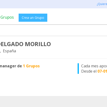
¿Quier
Grupos
Crea un Grupo
 DELGADO MORILLO
, España
manager de
1 Grupos
Cada mes apo
Desde el
07-0