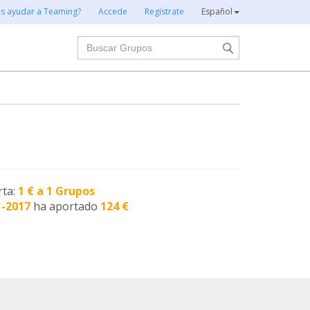
es ayudar a Teaming?
Accede
Regístrate
Español
Buscar
rta:
1 € a 1 Grupos
1-2017
ha aportado
124 €