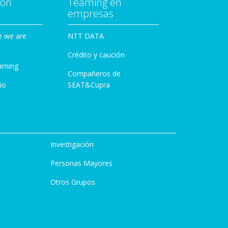
con
Teaming en
empresas
e we are
NTT DATA
Crédito y caución
aming
Compañeros de
io
SEAT&Cupra
Investigación
Personas Mayores
Otros Grupos