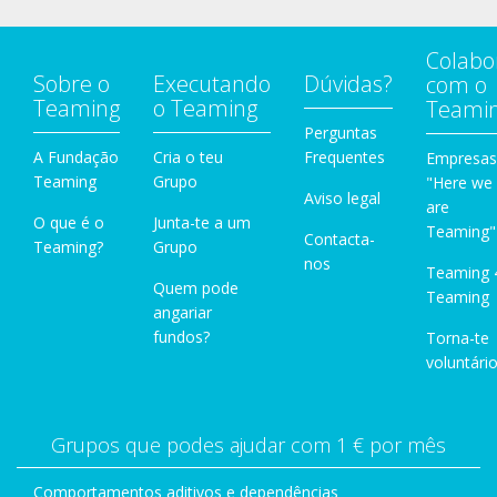
Colabo
Sobre o
Executando
Dúvidas?
com o
Teaming
o Teaming
Teami
Perguntas
A Fundação
Cria o teu
Frequentes
Empresas
Teaming
Grupo
"Here we
Aviso legal
are
O que é o
Junta-te a um
Teaming"
Contacta-
Teaming?
Grupo
nos
Teaming 
Quem pode
Teaming
angariar
fundos?
Torna-te
voluntário
Grupos que podes ajudar com 1 € por mês
Comportamentos aditivos e dependências