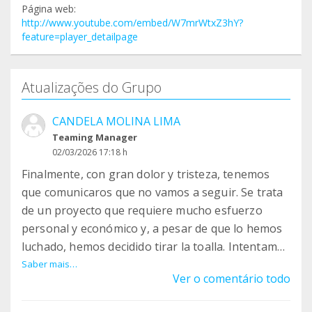
Página web:
http://www.youtube.com/embed/W7mrWtxZ3hY?
feature=player_detailpage
Atualizações do Grupo
CANDELA MOLINA LIMA
Teaming Manager
02/03/2026 17:18 h
Finalmente, con gran dolor y tristeza, tenemos
que comunicaros que no vamos a seguir. Se trata
de un proyecto que requiere mucho esfuerzo
personal y económico y, a pesar de que lo hemos
luchado, hemos decidido tirar la toalla. Intentamos
donarlo a otras protectoras pero tampoco
Saber mais…
Ver o comentário todo
pueden. El dinero recaudado será donado a otras
asociaciones, ya que felcan cesa su actividad