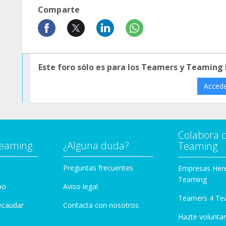
Comparte
Este foro sólo es para los Teamers y Teaming
Acced
Colabora 
Teaming
¿Alguna duda?
Teaming
Preguntas frecuentes
Empresas Her
Teaming
po
Aviso legal
Teamers 4 Te
ecaudar
Contacta con nosotros
Hazte voluntar