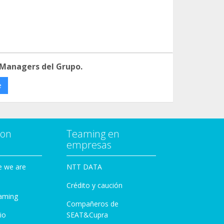
 Managers del Grupo.
e
con
Teaming en
empresas
e we are
NTT DATA
Crédito y caución
aming
Compañeros de
io
SEAT&Cupra