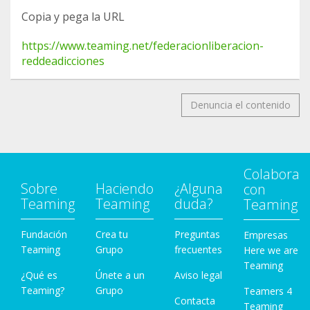
Copia y pega la URL
https://www.teaming.net/federacionliberacion-
reddeadicciones
Denuncia el contenido
Colabora
Sobre
Haciendo
¿Alguna
con
Teaming
Teaming
duda?
Teaming
Fundación
Crea tu
Preguntas
Empresas
Teaming
Grupo
frecuentes
Here we are
Teaming
¿Qué es
Únete a un
Aviso legal
Teaming?
Grupo
Teamers 4
Contacta
Teaming