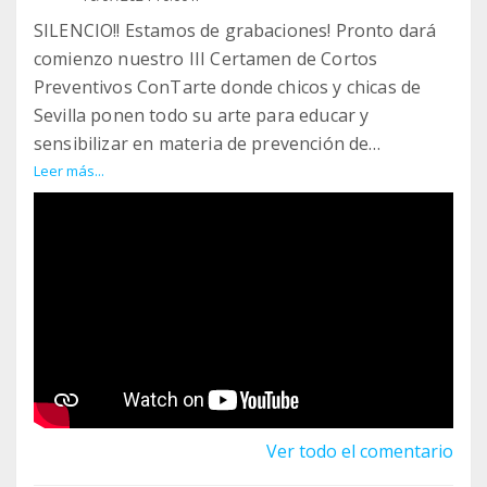
SILENCIO!! Estamos de grabaciones! Pronto dará
comienzo nuestro III Certamen de Cortos
Preventivos ConTarte donde chicos y chicas de
Sevilla ponen todo su arte para educar y
sensibilizar en materia de prevención de
adicciones.
Leer más...
Mientras comienza, nos parece buen momento
para recordar nuestro Corto Ganador del año
pasado: Al cien por cien. Corto realizado por
Alborada
Ver todo el comentario