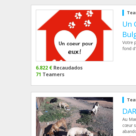
Tea
Un 
Bul
Votre p
fond d
6.822 €
Recaudados
71
Teamers
Tea
DAR
Au Mar
cœur s
abando