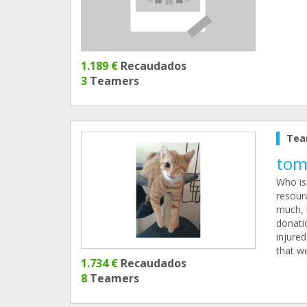
1.189 €
Recaudados
3
Teamers
Tea
tom
Who is
resourc
much, b
donatio
injured
that w
1.734 €
Recaudados
8
Teamers