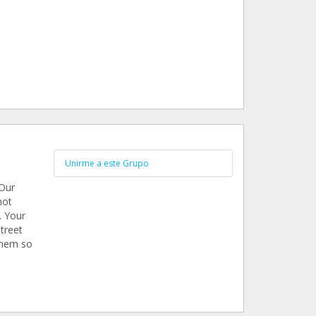
Unirme a este Grupo
 Our
not
.. Your
treet
 them so