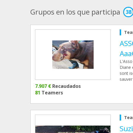
Grupos en los que participa
38
Tea
ASS
Aaa
L'Asso
Diane e
sont is
sauver
7.907 €
Recaudados
81
Teamers
Tea
Suz