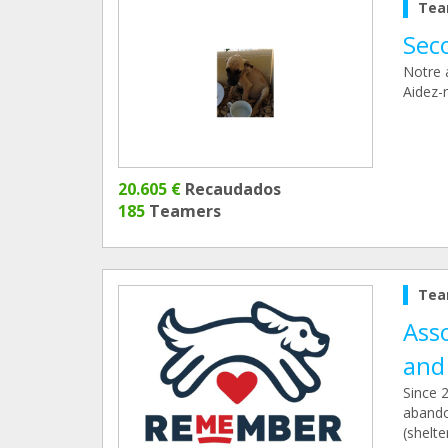
Tea
Sec
Notre 
Aidez-n
20.605 €
Recaudados
185
Teamers
Tea
Ass
and
Since 
abando
(shelte