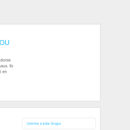
LOU
édonie.
aux. Ils
t en
Unirme a este Grupo