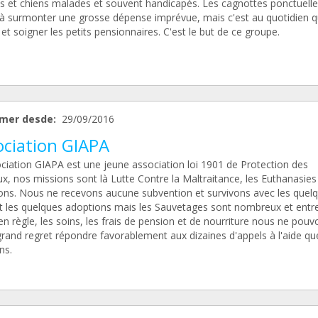
ts et chiens malades et souvent handicapés. Les cagnottes ponctuelle
 à surmonter une grosse dépense imprévue, mais c'est au quotidien qu'
 et soigner les petits pensionnaires. C'est le but de ce groupe.
mer desde:
29/09/2016
ociation GIAPA
ociation GIAPA est une jeune association loi 1901 de Protection des
, nos missions sont là Lutte Contre la Maltraitance, les Euthanasies 
ns. Nous ne recevons aucune subvention et survivons avec les quel
t les quelques adoptions mais les Sauvetages sont nombreux et entre
n règle, les soins, les frais de pension et de nourriture nous ne pouv
grand regret répondre favorablement aux dizaines d'appels à l'aide q
ns.