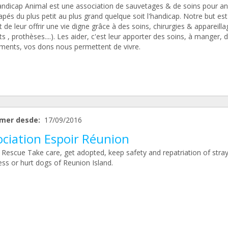
andicap Animal est une association de sauvetages & de soins pour a
pés du plus petit au plus grand quelque soit l'handicap. Notre but est
t de leur offrir une vie digne grâce à des soins, chirurgies & appareilla
ts , prothèses....). Les aider, c'est leur apporter des soins, à manger, 
ments, vos dons nous permettent de vivre.
mer desde:
17/09/2016
ociation Espoir Réunion
 Rescue Take care, get adopted, keep safety and repatriation of stra
ss or hurt dogs of Reunion Island.