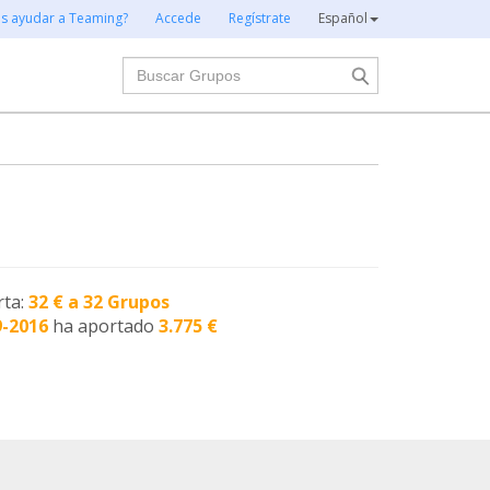
es ayudar a Teaming?
Accede
Regístrate
Español
Buscar
rta:
32 € a 32 Grupos
9-2016
ha aportado
3.775 €