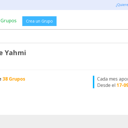
¿Quier
Grupos
Crea un Grupo
e Yahmi
e
38 Grupos
Cada mes apo
Desde el
17-0