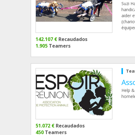
Suzi H
handica
aider e
(chario
équipe
142.107 €
Recaudados
1.905
Teamers
Tea
Ass
Help &
homele
51.072 €
Recaudados
450
Teamers