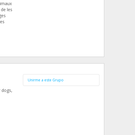
nimaux
 de les
ges
des
Unirme a este Grupo
y dogs,