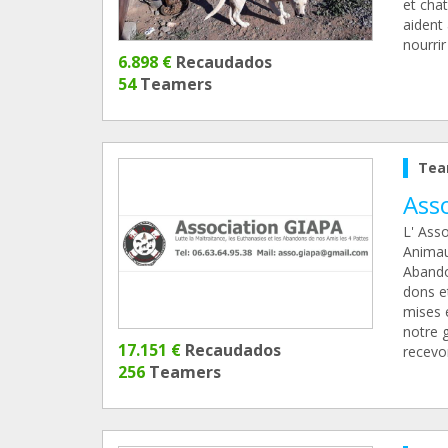
et cha
aident
nourrir
6.898 €
Recaudados
54
Teamers
Tea
Ass
L' Ass
Animaux
Abando
dons e
mises e
notre 
17.151 €
Recaudados
recevo
256
Teamers