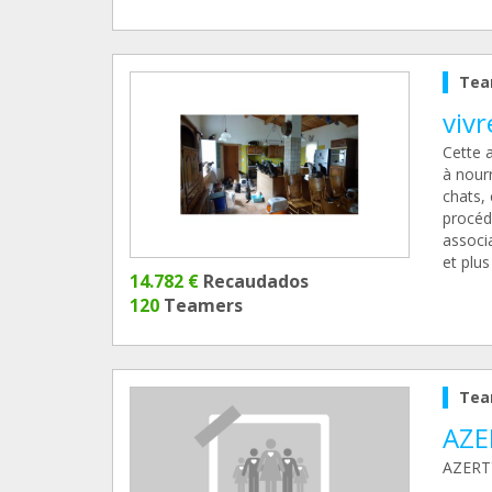
Tea
vivr
Cette a
à nour
chats,
procédo
associa
et plus
14.782 €
Recaudados
120
Teamers
Tea
AZE
AZERT