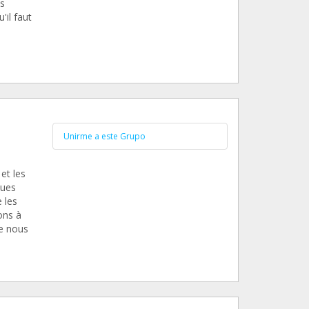
s
il faut
Unirme a este Grupo
et les
ques
 les
ons à
ue nous