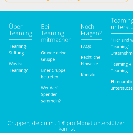
Teamin
Über
Bei
Noch
unterst
Teaming
Teaming
Fragen?
mitmachen
"Hier sind w
Teaming-
FAQs
Teaming"-
Stiftung
Gründe deine
Unternehm
Rechtliche
Gruppe
Was ist
Hinweise
Teaming 4
Teaming?
Einer Gruppe
Teaming
Kontakt
beitreten
Ehrenamtli
Wer darf
unterstütz
Spenden
sammeln?
Gruppen, die du mit 1 € pro Monat unterstützen
kannst