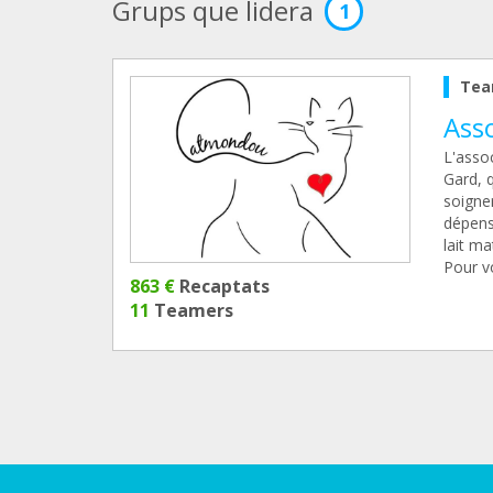
Grups que lidera
1
Tea
Ass
L'asso
Gard, q
soigner
dépense
lait ma
Pour v
863 €
Recaptats
11
Teamers