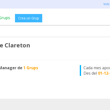
Vols
Grups
Crea un Grup
e Clareton
Manager de
1 Grups
Cada mes apo
Des del
01-12