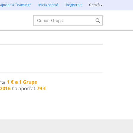
 ajudar a Teaming?
Inicia sessió
Registra't
Català
Cercar
rta
1 € a 1 Grups
-2016
ha aportat
79 €