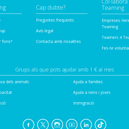
Col·labor
ng
Cap dubte?
Teaming
p
Preguntes freqüents
Empreses Her
Teaming
rup
Avís legal
Teamers 4 Te
r fons?
Contacta amb nosaltres
Fes-te voluntar
Grups als que pots ajudar amb 1 € al mes
sa dels animals
Ajuda a families
pacitat
Ajuda a nens i joves
ció
Immigració