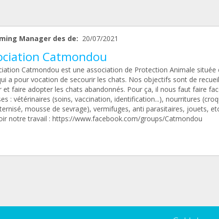
ming Manager des de:
20/07/2021
ociation Catmondou
ciation Catmondou est une association de Protection Animale située 
ui a pour vocation de secourir les chats. Nos objectifs sont de recueill
 et faire adopter les chats abandonnés. Pour ça, il nous faut faire fa
s : vétérinaires (soins, vaccination, identification...), nourritures (cro
ternisé, mousse de sevrage), vermifuges, anti parasitaires, jouets, etc.
oir notre travail : https://www.facebook.com/groups/Catmondou