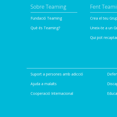
Sobre Teaming
Fent Teami
Fundació Teaming
Crea el teu Gru
Què és Teaming?
Uneix-te a un G
Qui pot recapta
Suport a persones amb adicció
Defen
Ajuda a malalts
Disca
Cooperació Internacional
Educa