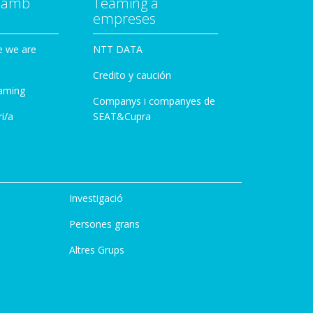
a amb
Teaming a
empreses
e we are
NTT DATA
Credito y caución
aming
Companys i companyes de
i/a
SEAT&Cupra
Investigació
Persones grans
Altres Grups