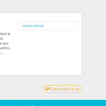
Uneix-te al Grup
dans le
ir,
ce aux
quettes,
...
Crea el teu Grup