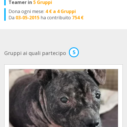
Teamer in
5 Gruppi
Dona ogni mese:
4 € a 4 Gruppi
Da
03-05-2015
ha contribuito
754 €
5
Gruppi ai quali partecipo