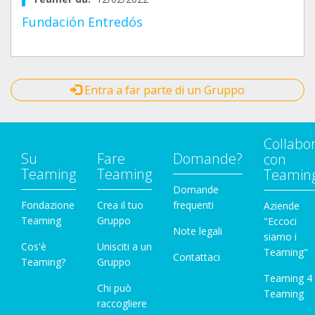
Fundación Entredós
Entra a far parte di un Gruppo
Collabo
Su
Fare
Domande?
con
Teaming
Teaming
Teamin
Domande
Fondazione
Crea il tuo
frequenti
Aziende
Teaming
Gruppo
"Eccoci
Note legali
siamo i
Cos'è
Unisciti a un
Teaming"
Contattaci
Teaming?
Gruppo
Teaming 4
Chi può
Teaming
raccogliere