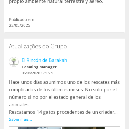
propio ambiente natural terrestre y aéreo.
Publicado em
23/05/2025
Atualizações do Grupo
El Rincón de Barakah
Teaming Manager
08/06/2026 17:15 h
Hace unos días asumimos uno de los rescates más
complicados de los últimos meses. No solo por el
número si no por el estado general de los
animales
Rescatamos 14 gatos procedentes de un criadero
de Cádiz.
Saber mais…
Varios de ellos llegaron en muy mal estado de