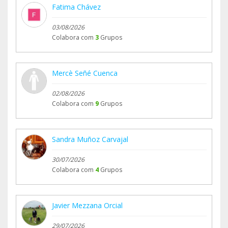
Gracias por estar siempre ahí para los que más
Fatima Chávez
nos necesitan.
03/08/2026
Colabora com
3
Grupos
Mercè Señé Cuenca
02/08/2026
Colabora com
9
Grupos
Sandra Muñoz Carvajal
30/07/2026
Colabora com
4
Grupos
Javier Mezzana Orcial
29/07/2026