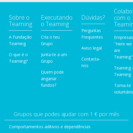
Colabo
Sobre o
Executando
Dúvidas?
com o
Teaming
o Teaming
Teami
Perguntas
A Fundação
Cria o teu
Frequentes
Empresas
Teaming
Grupo
"Here we
Aviso legal
are
O que é o
Junta-te a um
Teaming"
Contacta-
Teaming?
Grupo
nos
Teaming 
Quem pode
Teaming
angariar
fundos?
Torna-te
voluntário
Grupos que podes ajudar com 1 € por mês
Comportamentos aditivos e dependências