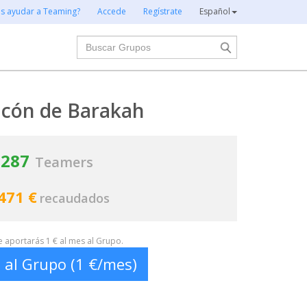
es ayudar a Teaming?
Accede
Regístrate
Español
Buscar
ncón de Barakah
287
Teamers
471 €
recaudados
te aportarás 1 € al mes al Grupo.
 al Grupo (1 €/mes)