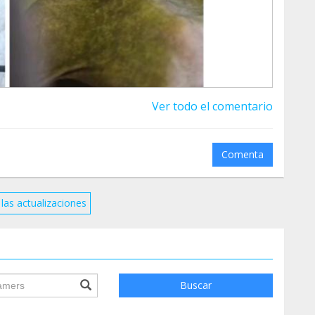
 cuando muchas personas se unen, se convierte
 que mirar hacia otro lado.
 más nos necesitan.
Ver todo el comentario
Comenta
las actualizaciones
ile.searchForm.search.text???
Buscar