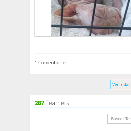
Puede parecer una cantidad pequeña, pero
en la diferencia entre poder ayudar o tener
Gracias por estar siempre ahí para los que
1 Comentarios
Ver todas 
287
Teamers
groupProf