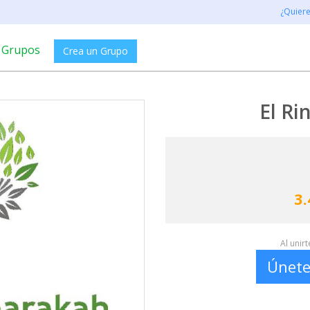
¿Quier
Grupos
Crea un Grupo
El Ri
3.
Al unir
Únete