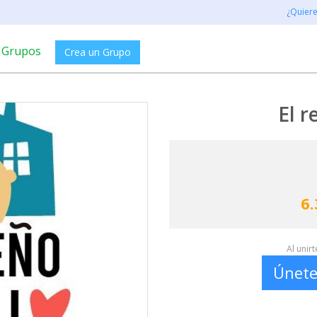
¿Quier
Grupos
Crea un Grupo
El r
6.
Al unir
Únete