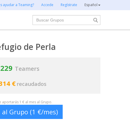
es ayudar a Teaming?
Accede
Regístrate
Español
Buscar
efugio de Perla
229
Teamers
314 €
recaudados
te aportarás 1 € al mes al Grupo.
 al Grupo (1 €/mes)