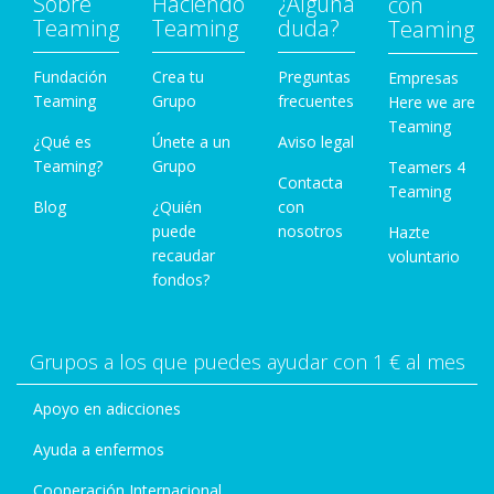
Sobre
Haciendo
¿Alguna
con
Teaming
Teaming
duda?
Teaming
Fundación
Crea tu
Preguntas
Empresas
Teaming
Grupo
frecuentes
Here we are
Teaming
¿Qué es
Únete a un
Aviso legal
Teaming?
Grupo
Teamers 4
Contacta
Teaming
Blog
¿Quién
con
puede
nosotros
Hazte
recaudar
voluntario
fondos?
Grupos a los que puedes ayudar con 1 € al mes
Apoyo en adicciones
Ayuda a enfermos
Cooperación Internacional