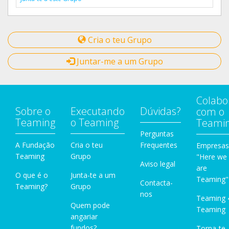
Cria o teu Grupo
Juntar-me a um Grupo
Colabo
Sobre o
Executando
Dúvidas?
com o
Teaming
o Teaming
Teami
Perguntas
A Fundação
Cria o teu
Frequentes
Empresas
Teaming
Grupo
"Here we
Aviso legal
are
O que é o
Junta-te a um
Teaming"
Contacta-
Teaming?
Grupo
nos
Teaming 
Quem pode
Teaming
angariar
fundos?
Torna-te