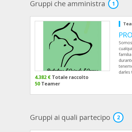
Gruppi che amministra
1
Tea
PRO
Somos 
cualqu
famili
durant
tenemo
darles
4.382 €
Totale raccolto
50
Teamer
Gruppi ai quali partecipo
2