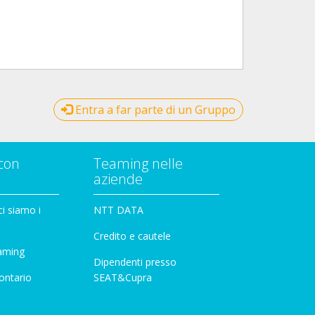
Entra a far parte di un Gruppo
con
Teaming nelle
aziende
i siamo i
NTT DATA
Credito e cautele
aming
Dipendenti presso
ontario
SEAT&Cupra