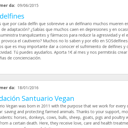
mer da:
09/06/2015
delfines
s que por cada delfín que sobrevive a un delfinario muchos mueren e
o de adaptación? ¿Sabías que muchos caen en depresiones y en ocas
suministra tranquilizantes y fármacos para reducir la agresividad y el 
s provoca el cautiverio? Muchos no lo saben y por ello en SOSdelfines
s que es muy importante dar a conocer el sufrimiento de delfines y 
tividad. Tú puedes ayudarlos. Aporta 1€ al mes y nos permitirás crear
as de concienciación.
mer da:
18/01/2016
dación Santuario Vegan
rio Vegan was born in 2011 with the purpose that we work for every 
ar: saving and protecting farmed animals. Thanks to your support, mo
idents: horses, donkeys, cows, bulls, sheep, goats, pigs and poultry 
rom a certain death. Here, they receive love, care and health treatme