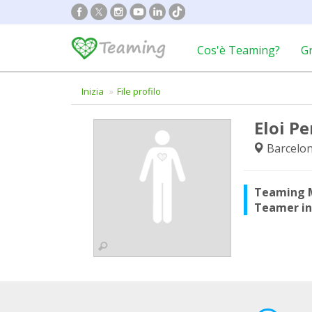
Cos'è Teaming?
G
Inizia
File profilo
Eloi Pe
Barcelo
Teaming 
Teamer i