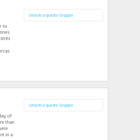
Unisciti a questo Gruppo
n su
iones
estrés
orcas
Unisciti a questo Gruppo
day of
re than
were
nt in a