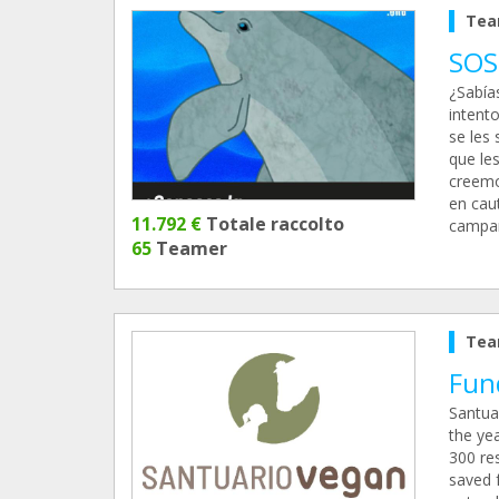
Tea
SOS
¿Sabía
intent
se les 
que le
creemo
en cau
11.792 €
Totale raccolto
campañ
65
Teamer
Tea
Fun
Santua
the ye
300 res
saved f