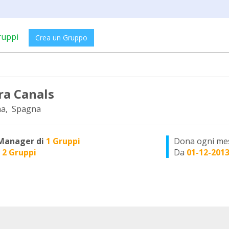
ruppi
Crea un Gruppo
ra Canals
na, Spagna
Manager di
1 Gruppi
Dona ogni me
n
2 Gruppi
Da
01-12-201