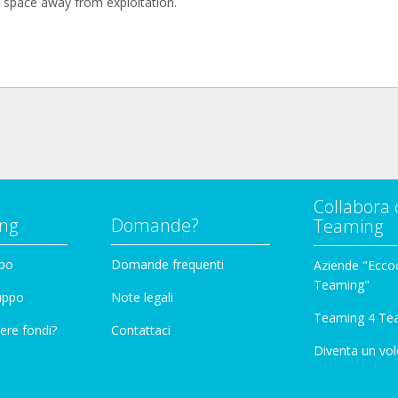
l space away from exploitation.
Collabora 
ng
Domande?
Teaming
ppo
Domande frequenti
Aziende "Eccoc
Teaming"
ruppo
Note legali
Teaming 4 Te
ere fondi?
Contattaci
Diventa un vol