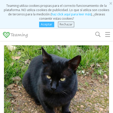
×
Teaming utiliza cookies propias para el correcto funcionamiento de la
plataforma. NO utiliza cookies de publicidad. Lo que sí utiliza son cookies
de terceros para la medición (
haz click aquí para leer más
), ¿deseas
consentir estas cookies?
Aceptar
Rechazar
☰