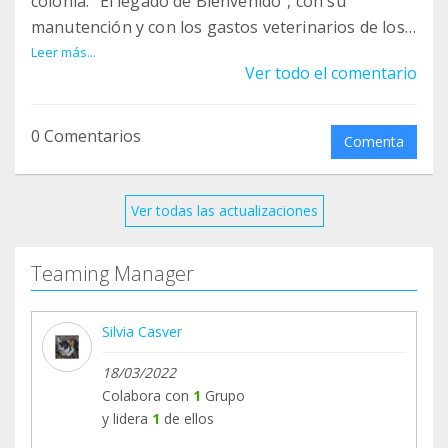
colonia: "El legado de Bienvenido", con su
manutención y con los gastos veterinarios de los
gatitos que enferman, como Nube o Leonard. En
Leer más...
Ver todo el comentario
la página de Instagram "morenito_y_cia" podéis
hacer un seguimiento del estado de los gatitos de
la colonia y ver en qué se destina vuestra
0 Comentarios
Comenta
aportación mensual.
Muchas GRACIAS, de corazón (L).
Ver todas las actualizaciones
Teaming Manager
Silvia Casver
18/03/2022
Colabora con
1
Grupo
y lidera
1
de ellos