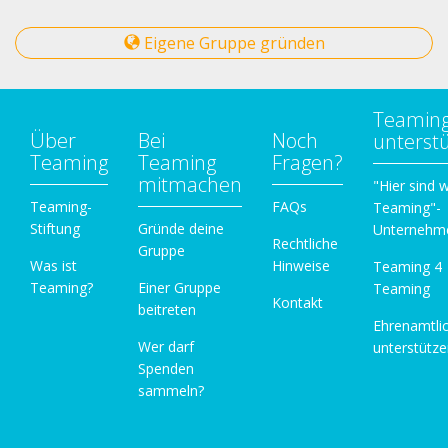
Eigene Gruppe gründen
Teamin
Über
Bei
Noch
unterst
Teaming
Teaming
Fragen?
mitmachen
"Hier sind w
Teaming-
FAQs
Teaming"-
Stiftung
Gründe deine
Unternehm
Rechtliche
Gruppe
Was ist
Hinweise
Teaming 4
Teaming?
Einer Gruppe
Teaming
Kontakt
beitreten
Ehrenamtli
Wer darf
unterstütz
Spenden
sammeln?