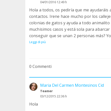
04/01/2016 12:49 h
Hola a todos, os pediría que me ayudaráis 
contactos. Irene hace mucho por los callej
colonias de gatos y ayuda a todo animalito
muchisimos casos y está sola para abarcar
conseguir que se unan 2 personas más? Yo 
cuántos seríamos entonces!!! Animaros, que 
Leggi di più
teniendo una posibilidad de alimentarse, de
todos por vuestra colaboración.
0 Commenti
Maria Del Carmen Montesinos Cid
Teamer
03/12/2015 22:36 h
Hola