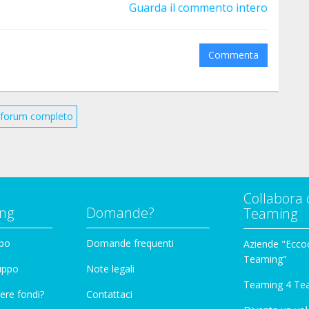
Guarda il commento intero
Commenta
il forum completo
Collabora 
ng
Domande?
Teaming
ppo
Domande frequenti
Aziende "Eccoc
Teaming"
ruppo
Note legali
Teaming 4 Te
ere fondi?
Contattaci