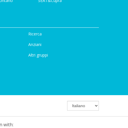
ontario
SEAT&Cupra
Ricerca
Anziani
Altri gruppi
n with: