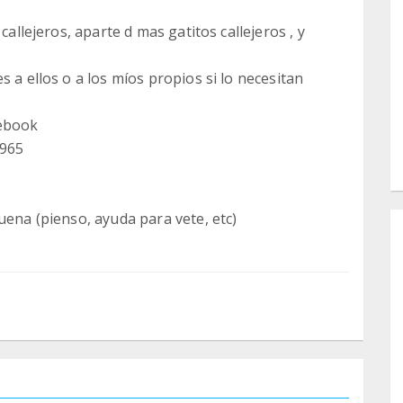
callejeros, aparte d mas gatitos callejeros , y
 a ellos o a los míos propios si lo necesitan
cebook
8965
uena (pienso, ayuda para vete, etc)