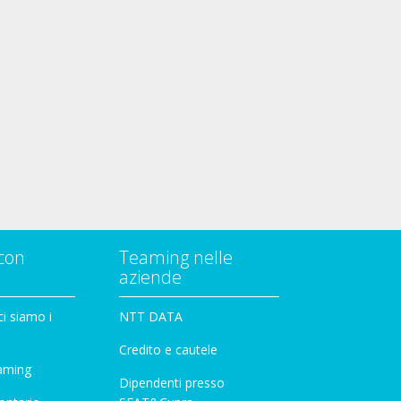
con
Teaming nelle
aziende
i siamo i
NTT DATA
Credito e cautele
aming
Dipendenti presso