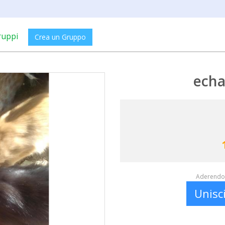
ruppi
Crea un Gruppo
echa
Aderendo 
Unisc