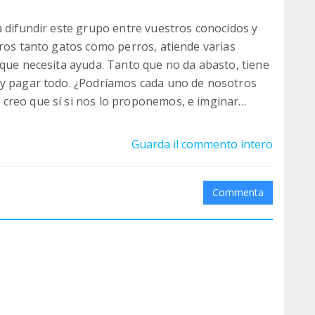
a difundir este grupo entre vuestros conocidos y
eros tanto gatos como perros, atiende varias
 que necesita ayuda. Tanto que no da abasto, tiene
 y pagar todo. ¿Podríamos cada uno de nosotros
creo que sí si nos lo proponemos, e imginar
es posible, y los callejeritos nos lo agradeceran
 veterianario, y de encontrar un hogar. Gracias a
Guarda il commento intero
Commenta