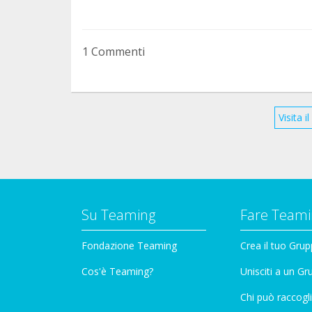
1 Commenti
Visita 
Su Teaming
Fare Teami
Fondazione Teaming
Crea il tuo Gru
Cos'è Teaming?
Unisciti a un G
Chi può raccogli