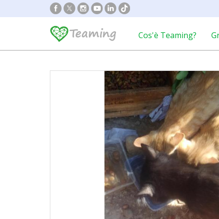
Cos'è Teaming?
G