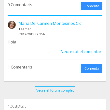
0 Comentaris
proponemos, e imginar cuántos seríamos
Comenta
entonces!!! Animaros, que es posible, y los
callejeritos nos lo agradeceran teniendo una
Maria Del Carmen Montesinos Cid
posibilidad de alimentarse, de veterianario, y de
Teamer
encontrar un hogar. Gracias a todos por vuestra
03/12/2015 22:36 h
colaboración.
Hola
Veure tot el comentari
1 Comentaris
Comenta
Veure el fòrum complet
recaptat