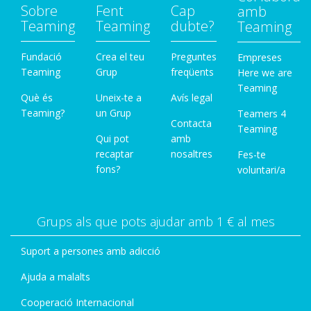
Sobre
Fent
Cap
amb
Teaming
Teaming
dubte?
Teaming
Fundació
Crea el teu
Preguntes
Empreses
Teaming
Grup
freqüents
Here we are
Teaming
Què és
Uneix-te a
Avís legal
Teaming?
un Grup
Teamers 4
Contacta
Teaming
Qui pot
amb
recaptar
nosaltres
Fes-te
fons?
voluntari/a
Grups als que pots ajudar amb 1 € al mes
Suport a persones amb adicció
Ajuda a malalts
Cooperació Internacional