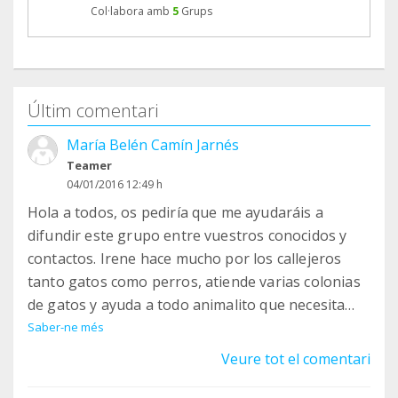
Col·labora amb
5
Grups
Últim comentari
María Belén Camín Jarnés
Teamer
04/01/2016 12:49 h
Hola a todos, os pediría que me ayudaráis a
difundir este grupo entre vuestros conocidos y
contactos. Irene hace mucho por los callejeros
tanto gatos como perros, atiende varias colonias
de gatos y ayuda a todo animalito que necesita
ayuda. Tanto que no da abasto, tiene muchisimos
Saber-ne més
casos y está sola para abarcar y pagar todo.
Veure tot el comentari
¿Podríamos cada uno de nosotros conseguir que
se unan 2 personas más? Yo creo que sí si nos lo