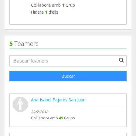
Col·labora amb
1
Grup
i lidera
1
d'ells
5
Teamers
groupProfile.searchForm.search.text???
Buscar
Ana Isabel Pajares San Juan
22/7/2018
Col·labora amb
49
Grups