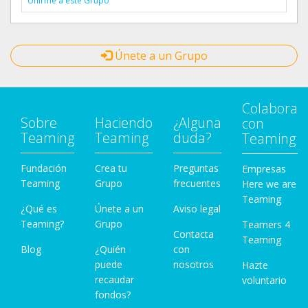
Unirme a este Grupo
Únete a un Grupo
Colabora
Sobre
Haciendo
¿Alguna
con
Teaming
Teaming
duda?
Teaming
Fundación
Crea tu
Preguntas
Empresas
Teaming
Grupo
frecuentes
Here we are
Teaming
¿Qué es
Únete a un
Aviso legal
Teaming?
Grupo
Teamers 4
Contacta
Teaming
Blog
¿Quién
con
puede
nosotros
Hazte
recaudar
voluntario
fondos?