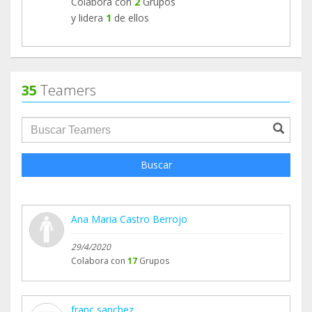
Colabora con
2
Grupos
Todo ello nos ha llevado a dar por terminado
y lidera
1
de ellos
nuestro recorrido.
Nuestro agradecimiento permanecerá y los
monjes seguirán orando por nosotros.
35
Teamers
Gracias por acompañarnos dar sentido a este
groupProfile.searchForm.search.text???
camino.
Buscar
Ana Maria Castro Berrojo
29/4/2020
Colabora con
17
Grupos
franc sanchez