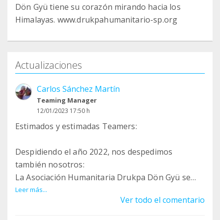
Dön Gyü tiene su corazón mirando hacia los
Himalayas. www.drukpahumanitario-sp.org
Actualizaciones
Carlos Sánchez Martín
Teaming Manager
12/01/2023 17:50 h
Estimados y estimadas Teamers:
Despidiendo el año 2022, nos despedimos
también nosotros:
La Asociación Humanitaria Drukpa Dön Gyü se
disuelve.
Leer más...
Ver todo el comentario
Nuestro momento ha llegado, recordándonos la
impermanencia de todo.