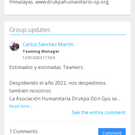
Himalayas. www.drukpahumanitario-sp.org
Group updates
Carlos Sánchez Martín
Teaming Manager
12/01/2023 17:50 h
Estimados y estimadas Teamers:
Despidiendo el año 2022, nos despedimos
también nosotros:
La Asociación Humanitaria Drukpa Dön Gyü se
disuelve.
Read more...
See the entire comment
Nuestro momento ha llegado, recordándonos la
impermanencia de todo.
1 Comments
Comment