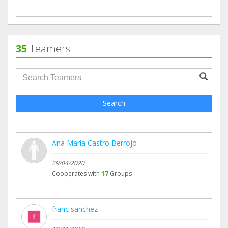
nuestro recorrido.
Nuestro agradecimiento permanecerá y los
monjes seguirán orando por nosotros.
35
Teamers
Gracias por acompañarnos dar sentido a este
groupProfile.searchForm.search.text???
camino.
Search
Ana Maria Castro Berrojo
29/04/2020
Cooperates with
17
Groups
franc sanchez