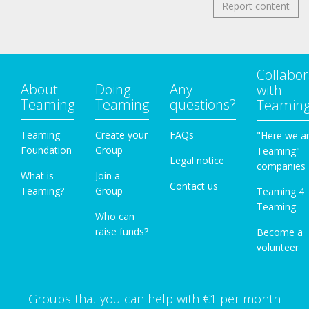
Report content
Collabor
About
Doing
Any
with
Teaming
Teaming
questions?
Teamin
Teaming
Create your
FAQs
"Here we a
Foundation
Group
Teaming"
Legal notice
companies
What is
Join a
Contact us
Teaming?
Group
Teaming 4
Teaming
Who can
raise funds?
Become a
volunteer
Groups that you can help with €1 per month