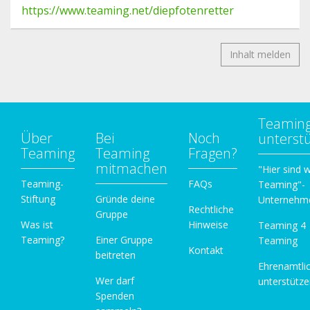
https://www.teaming.net/diepfotenretter
Inhalt melden
Teamin
Über
Bei
Noch
unterst
Teaming
Teaming
Fragen?
mitmachen
"Hier sind w
Teaming-
FAQs
Teaming"-
Stiftung
Gründe deine
Unternehm
Rechtliche
Gruppe
Was ist
Hinweise
Teaming 4
Teaming?
Einer Gruppe
Teaming
Kontakt
beitreten
Ehrenamtli
Wer darf
unterstütz
Spenden