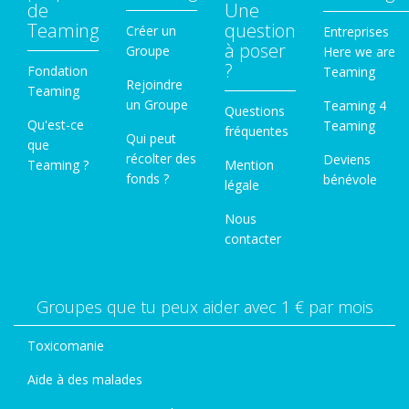
de
CÁDIZ
Une
MÁLAGA
Teaming
question
Créer un
Entreprises
Málaga capital (hasta agotar cupones) Pide cita →
à poser
Groupe
Here we are
https://www.facebook.com/animaliacentroveterina
951 08 93 84
?
Fondation
Teaming
rio/
Rejoindre
www.facebook.com/977425799013351/posts/2084
Teaming
un Groupe
Teaming 4
319994990587/
Questions
Qu'est-ce
GIRONA
Teaming
fréquentes
Qui peut
que
PONTEVEDRA
récolter des
Deviens
Teaming ?
Mention
https://m.facebook.com/
fonds ?
bénévole
A Guarda / La Guardia (fecha abierta) Pide cita 986
légale
…/a.7475611020568…/1549731591839830/…
61 02 36
Nous
www.facebook.com/977425799013351/posts/2084
contacter
GRANADA
303678325552/
https://m.facebook.com/
VALENCIA
Groupes que tu peux aider avec 1 € par mois
…/a.2349454198622…/2051317318225003/…
Alzira (hasta 31 enero) Pide cita 627 393 415
Toxicomanie
www.facebook.com/
https://m.facebook.com/story.php?
…/photos/a.288323144622100/2298163516971376
Aide à des malades
story_fbid=1855377514574902&id=4718952295898