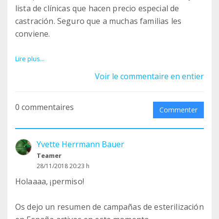
lista de clínicas que hacen precio especial de
castración. Seguro que a muchas familias les
conviene.
RESUMEN DE CAMPAÑAS DE ESTERILIZACIÓN EN
Lire plus...
ESPAÑA (Precios para particulares)
Voir le commentaire en entier
// ENERO Y FEBRERO 2019 //
0 commentaires
Commenter
BADAJOZ
Yvette Herrmann Bauer
Badajoz (hasta 15 febrero) Pide cita 924270940 /
Teamer
924230812
28/11/2018 20:23 h
www.facebook.com/adanaba…/
Holaaaa, ¡permiso!
…/a.361520321600/10155546091086601
Os dejo un resumen de campañas de esterilización
BARCELONA