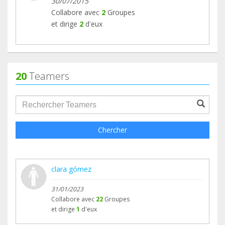
30/07/2015
Collabore avec
2
Groupes
et dirige
2
d'eux
20
Teamers
groupProfile.searchForm.search.text???
Chercher
clara gómez
31/01/2023
Collabore avec
22
Groupes
et dirige
1
d'eux