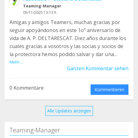
Teaming-Manager
05/11/2025 13:13 h
Amigas y amigos Teamers, muchas gracias por
seguir apoyándonos en este 1oº aniversario de
vida de A. P. DELTARESCAT. Diez años durante los
cuales gracias a vosotros y las socias y socios de
la protectora hemos podido salvar y dar una
nueva vida a más de 1200 peludos. Vamos a
Mehr...
Ganzen Kommentar sehen
continuar con nuestra labor y esperamos seguir
contando con vuestro apoyo y con el de nuevos
Teamers. GRACIAS!!!!!
0 Kommentare
Kommentieren
Alle Updates anzeigen
Teaming-Manager