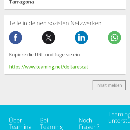
Tarragona
Teile in deinen sozialen Netzwerken
Kopiere die URL und füge sie ein
https://www.teaming.net/deltarescat
Inhalt melden
Teamin
Über
Bei
Noch
unterst
Teaming
Teaming
Fragen?