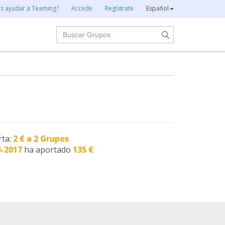
es ayudar a Teaming?
Accede
Regístrate
Español
Buscar
rta:
2 € a 2 Grupos
3-2017
ha aportado
135 €