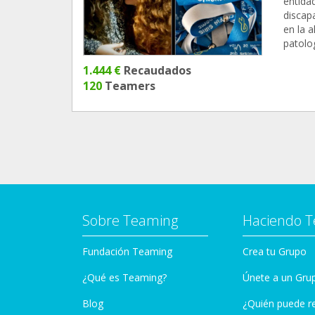
entida
discapa
en la 
patolog
1.444 €
Recaudados
120
Teamers
Sobre Teaming
Haciendo 
Fundación Teaming
Crea tu Grupo
¿Qué es Teaming?
Únete a un Gru
Blog
¿Quién puede r