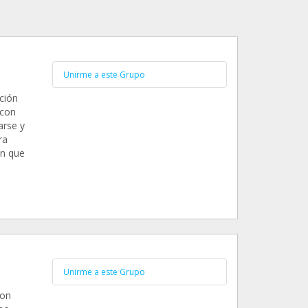
Unirme a este Grupo
ción
 con
arse y
ra
en que
Unirme a este Grupo
con