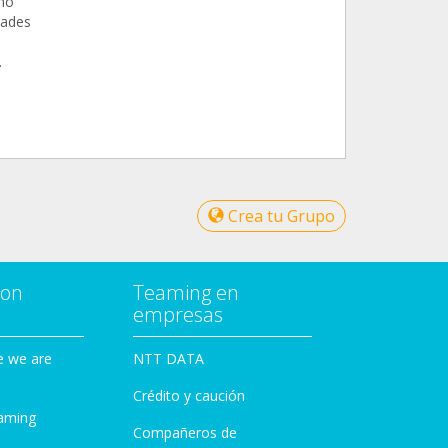
mo
tades
.
Crea tu Grupo
con
Teaming en
empresas
e we are
NTT DATA
Crédito y caución
aming
Compañeros de