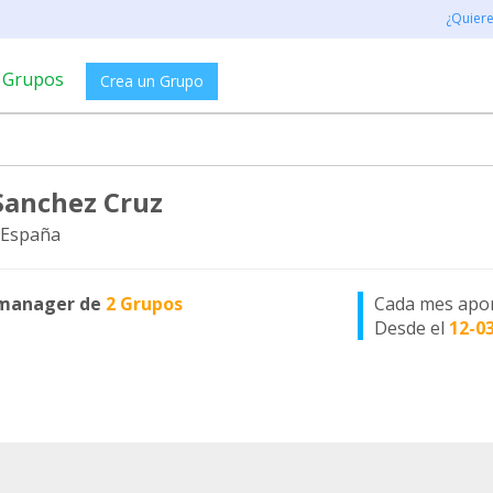
¿Quier
Grupos
Crea un Grupo
Sanchez Cruz
 España
manager de
2 Grupos
Cada mes apo
Desde el
12-0