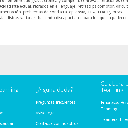
d de enfermedad grave, crónica y compleja, conlleva alteraciones co
cidad intelectual, retrasos en el lenguaje, retraso psicomotor, dificul
alimentación, problemas de conducta, epilepsia, TEA, TDAH y otras
ías físicas variadas, haciendo discapacitante para los que la padecen
Colabora 
Teaming
¿Alguna duda?
Teaming
Preguntas frecuentes
Empresas Her
Teaming
po
Aviso legal
Teamers 4 Te
ecaudar
Contacta con nosotros