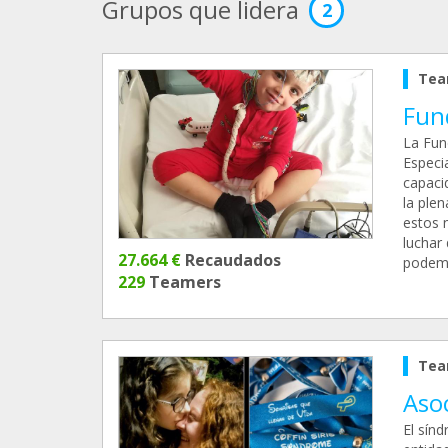
Grupos que lidera
2
Tea
Fun
La Fun
Especi
capaci
la ple
estos 
luchar 
27.664 €
Recaudados
podemo
229
Teamers
Tea
Asoc
El sínd