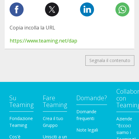
Copia incolla la URL
https://www.teaming.net/dap
Segnala il contenuto
Collabo
Su
Fare
Domande?
con
Teaming
Teaming
Teamin
Domande
Fondazione
Crea il tuo
frequenti
Aziende
Teaming
Gruppo
"Eccoci
Note legali
siamo i
Cos'è
Unisciti a un