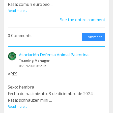
Raza: común europeo
Read more...
NICOLÁS apareció ayer en un taller en un pueblo
See the entire comment
y herido. La única opción que recibieron las
personas que lo encontraron es que lo sacaran
0 Comments
fuera del taller cuando cerraran. Nosotros
Comment
estamos fuera de nuestras posibilidades, pero no
queríamos dejarlo morir en su estado, así que nos
Asociación Defensa Animal Palentina
hemos hecho cargo. Hoy (21/07) irá al veterinario
Teaming Manager
y os podremos contar más.
06/07/2026 05:23 h
Es muy cariñoso y sociable.
ARES
Sexo: hembra
Contacto:
Fecha de nacimiento: 3 de diciembre de 2024
gestiondap@gmail.com
Raza: schnauzer mini
gestion@protectoradepalencia.org
Read more...
defensaanimalpalentina@gmail.com