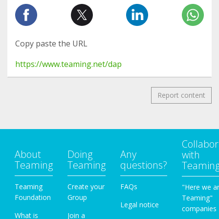
Copy paste the URL
https://www.teaming.net/dap
Report content
Collabor
About
Doing
Any
with
Teaming
Teaming
questions?
Teamin
Teaming
Create your
FAQs
"Here we a
Foundation
Group
Teaming"
Legal notice
companies
What is
Join a