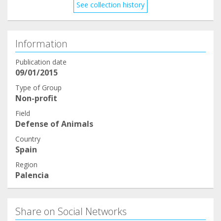
See collection history
sabe gracias a qué "compartir" encontrarán su
hogar. Gracias❤️ .
Information
Publication date
09/01/2015
Type of Group
Non-profit
Field
Defense of Animals
Country
Spain
Region
Palencia
Share on Social Networks